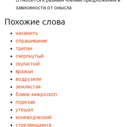
зависимости от смысла
Похожие слова
нахамить
опрашивание
трепан
счерпнутый
скуластый
вражьи
водрузили
землистая
блинк-микроскоп
порезав
утешал
коневодческий
стреляющимся