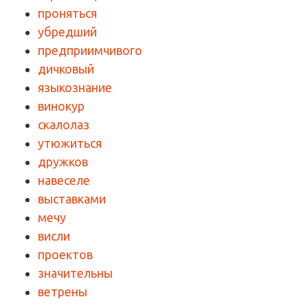
проняться
убредший
предприимчивого
дичковый
языкознание
винокур
скалолаз
утюжиться
дружков
навеселе
выставками
мечу
висли
проектов
значительны
ветрены